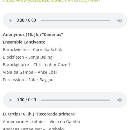
https://www.youtube.com/watch?v=hO1OUjTWINY
Anonymus (16. Jh.) “Canarios”
Ensemble Cantivento
Barockvioline – Cornelia Scholz
Blockflöten – Sonja Beling
Barockgitarre – Christophor Gozeff
Viola da Gamba – Anke Ebel
Percussion – Salar Baygan
D. Ortiz (16. Jh.) “Recercada primera”
Annemarie Hickethier – Viola da Gamba
Andreas Karthäuser – Cembalo