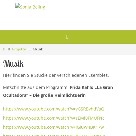
Zum
Inhalt
springen
Start
Projekte
Musik
Musik
Hier finden Sie Stücke der verschiedenen Esembles.
Mitschnitte aus dem Programm:
Frida Kahlo „La Gran
Ocultadora“ – Die große Heimlichtuerin
https://www.youtube.com/watch?v=vGSRBvhdVaQ
https://www.youtube.com/watch?v=sEMi0FMUFNc
https://www.youtube.com/watch?v=IGiuW4BK17w